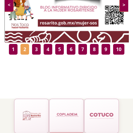
<
>
1
2
3
4
5
6
7
8
9
10