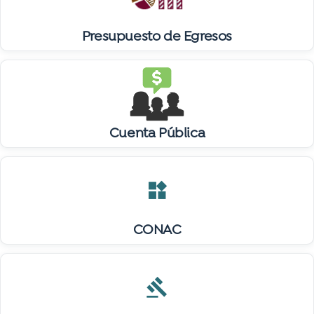
Presupuesto de Egresos
Cuenta Pública
widgets
CONAC
gavel