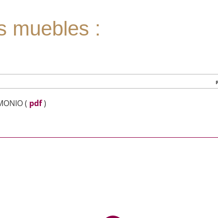
s muebles :
IMONIO
(
pdf
)