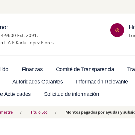
ono:
Ho
14-9600 Ext. 2091.
Lu
ra L.A.E Karla Lopez Flores
Tra
ildo
Finanzas
Comité de Transparencia
Autoridades Garantes
Información Relevante
e Actividades
Solicitud de información
rimestre
Título 5to
Montos pagados por ayudas y subsid