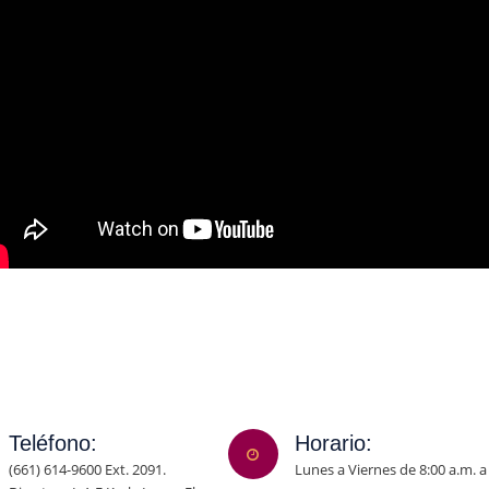
Teléfono:
Horario:
(661) 614-9600 Ext. 2091.
Lunes a Viernes de 8:00 a.m. a