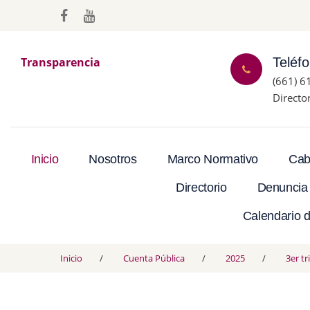
Transparencia
Teléf
(661) 6
Directo
Inicio
Nosotros
Marco Normativo
Cab
Directorio
Denuncia
Calendario d
Inicio
Cuenta Pública
2025
3er t