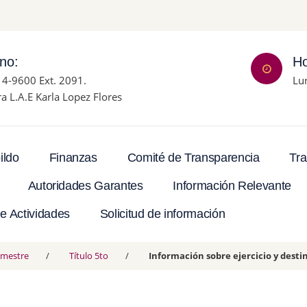
ono:
Ho
14-9600 Ext. 2091.
Lu
ra L.A.E Karla Lopez Flores
Tra
ildo
Finanzas
Comité de Transparencia
Autoridades Garantes
Información Relevante
e Actividades
Solicitud de información
rimestre
Título 5to
Información sobre ejercicio y desti