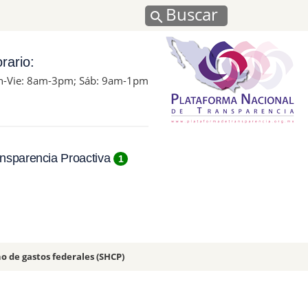
Buscar
rario:
n-Vie: 8am-3pm; Sáb: 9am-1pm
nsparencia Proactiva
1
no de gastos federales (SHCP)