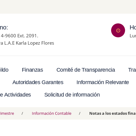
ono:
Ho
14-9600 Ext. 2091.
Lu
ra L.A.E Karla Lopez Flores
Tra
ildo
Finanzas
Comité de Transparencia
Autoridades Garantes
Información Relevante
e Actividades
Solicitud de información
rimestre
Información Contable
Notas a los estados fin