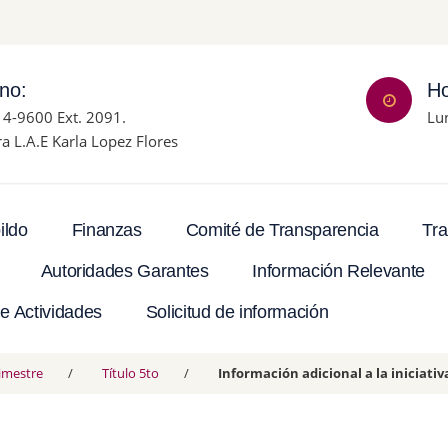
ono:
Ho
14-9600 Ext. 2091.
Lu
ra L.A.E Karla Lopez Flores
Tra
ildo
Finanzas
Comité de Transparencia
Autoridades Garantes
Información Relevante
e Actividades
Solicitud de información
rimestre
Título 5to
Información adicional a la iniciativ