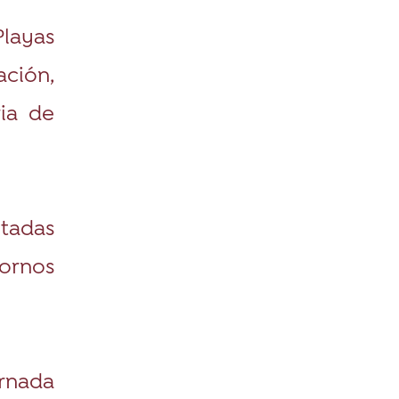
Playas
ación,
ria de
ntadas
tornos
ornada