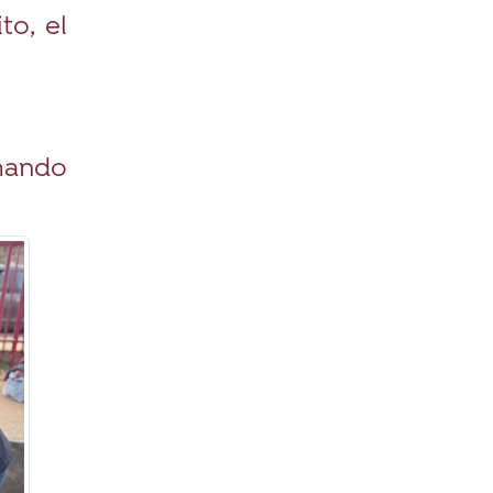
to, el
umando