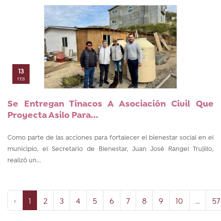
13
FEB
Se Entregan Tinacos A Asociación Civil Que
Proyecta Asilo Para...
Como parte de las acciones para fortalecer el bienestar social en el
municipio, el Secretario de Bienestar, Juan José Rangel Trujillo,
realizó un...
‹
1
2
3
4
5
6
7
8
9
10
...
57