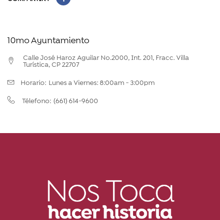
10mo Ayuntamiento
Calle José Haroz Aguilar No.2000, Int. 201, Fracc. Villa
Turística, CP 22707
Horario:
Lunes a Viernes: 8:00am - 3:00pm
(661) 614-9600
Télefono: