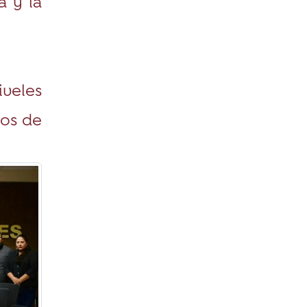
a y la
iveles
nos de