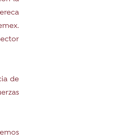
ereca
Pemex.
ector
cia de
uerzas
dremos