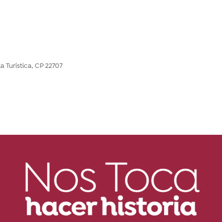
la Turística, CP 22707