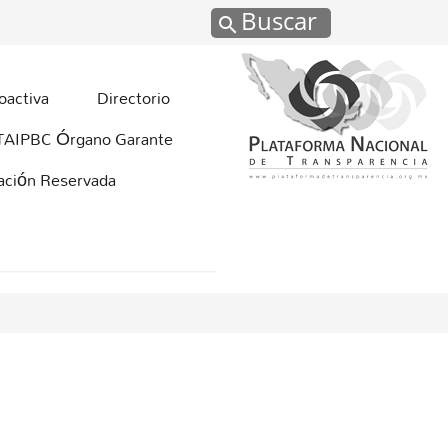
Buscar
oactiva
Directorio
TAIPBC Órgano Garante
mación Reservada