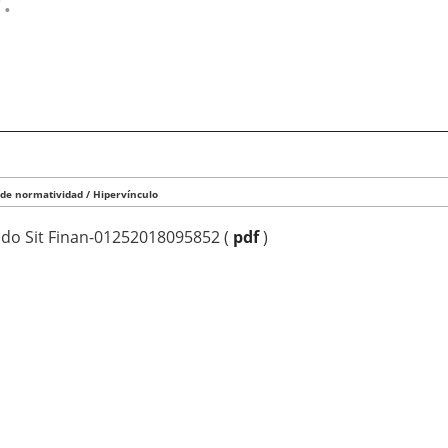
 de normatividad / Hipervínculo
Edo Sit Finan-01252018095852
(
pdf
)