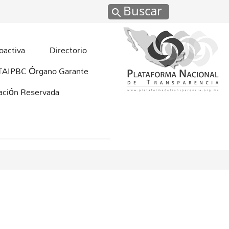
Buscar
oactiva
Directorio
TAIPBC Órgano Garante
mación Reservada