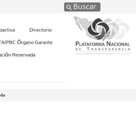
Buscar
oactiva
Directorio
TAIPBC Órgano Garante
mación Reservada
uda