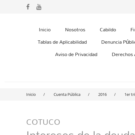
Inicio
Nosotros
Cabildo
F
Tablas de Aplicabilidad
Denuncia Públi
Aviso de Privacidad
Derechos
Inicio
Cuenta Pública
2016
1er t
COTUCO
Intereses de la deuda