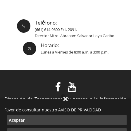
Teléfono:
(661) 614-9600 Ext. 2091.
Director Mtro. Abraham Salvador Loya Garibo
Horario:
Lunes a Viernes de 8:00 a.m. a 3:00 p.m.
Dirección de Transparencia y Acceso a la Información
Pública
Favor de consultar nuestro AVISO DE PRIVACIDAD
VIII Ayuntamiento de Playas de Rosarito
Aceptar
2019-2021