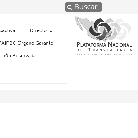
Buscar
oactiva
Directorio
TAIPBC Órgano Garante
mación Reservada