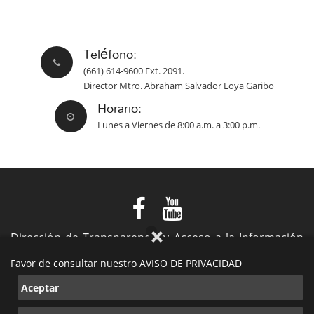
Teléfono:
(661) 614-9600 Ext. 2091.
Director Mtro. Abraham Salvador Loya Garibo
Horario:
Lunes a Viernes de 8:00 a.m. a 3:00 p.m.
Dirección de Transparencia y Acceso a la Información
Pública
Favor de consultar nuestro AVISO DE PRIVACIDAD
VIII Ayuntamiento de Playas de Rosarito
Aceptar
2019-2021