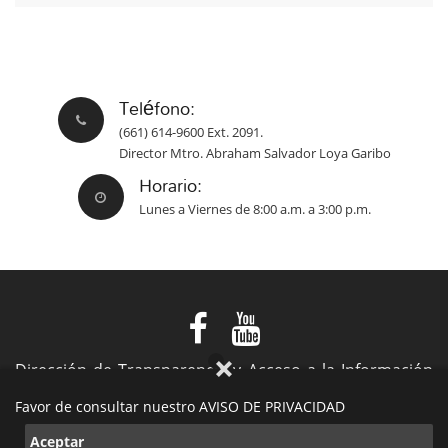
Teléfono:
(661) 614-9600 Ext. 2091.
Director Mtro. Abraham Salvador Loya Garibo
Horario:
Lunes a Viernes de 8:00 a.m. a 3:00 p.m.
Dirección de Transparencia y Acceso a la Información
Pública
Favor de consultar nuestro AVISO DE PRIVACIDAD
VIII Ayuntamiento de Playas de Rosarito
Aceptar