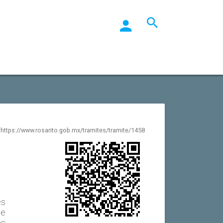
https://www.rosarito.gob.mx/tramites/tramite/1458
es
de
as