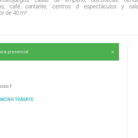
vos, café cantante, centros d espectáculos y sal
or de 40 m²
×
ra presencial.
nciso f
INICIAR TRÁMITE