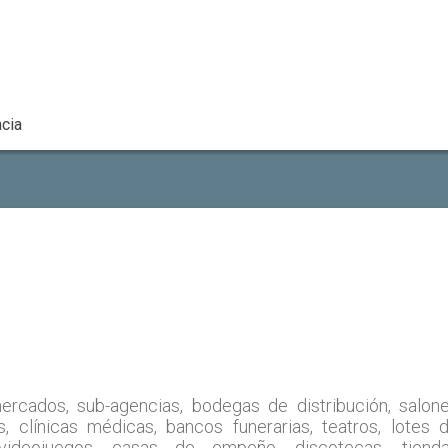
cia
rmercados, sub-agencias, bodegas de distribución, salon
, clínicas médicas, bancos funerarias, teatros, lotes 
videojuegos, casas de empeño, discotecas, tiend