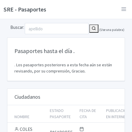
SRE - Pasaportes
Buscar:
(Use una palabra)
Pasaportes hasta el día
.
. Los pasaportes posteriores a esta fecha aún se están
revisando, por su comprensión, Gracias.
Ciudadanos
ESTADO
FECHA DE
PUBLICACIÓN
NOMBRE
PASAPORTE
CITA
EN INTERNET
COLES