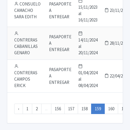
CONSUELO
PASAPORTE
15/11/2023
CAMACHO
A
23/11/2023
al
SARA EDITH
ENTREGAR
16/11/2023
PASAPORTE
CONTRERAS
14/11/2024
A
28/11/2024
CABANILLAS
al
ENTREGAR
GENARO
20/11/2024
PASAPORTE
CONTRERAS
01/04/2024
A
22/04/2024
CAMPOS
al
ENTREGAR
ERICK
08/04/2024
‹
1
2
...
156
157
158
159
160
161