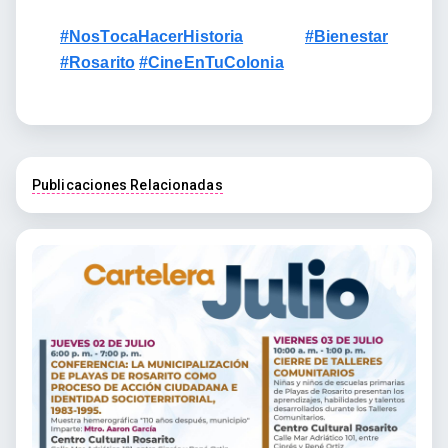
#NosTocaHacerHistoria
#Bienestar
#Rosarito
#CineEnTuColonia
Publicaciones Relacionadas