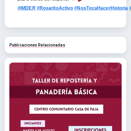
#IMDER
#RosaritoActivo
#NosTocaHacerHistoria
Publicaciones Relacionadas