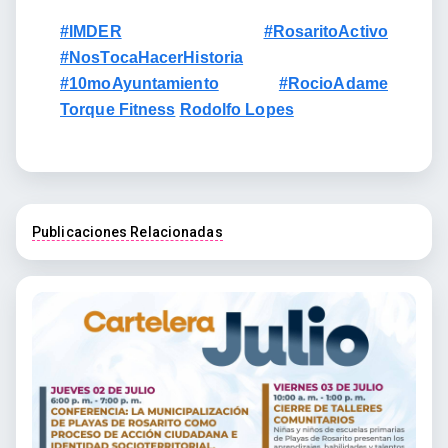
#IMDER
#RosaritoActivo
#NosTocaHacerHistoria
#10moAyuntamiento
#RocioAdame
Torque Fitness
Rodolfo Lopes
Publicaciones Relacionadas