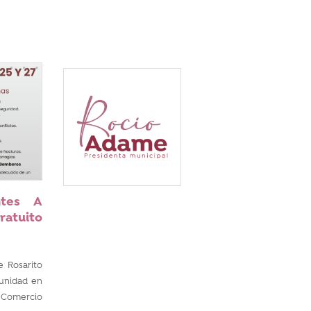
ntes A
ratuito
e Rosarito
munidad en
de Comercio