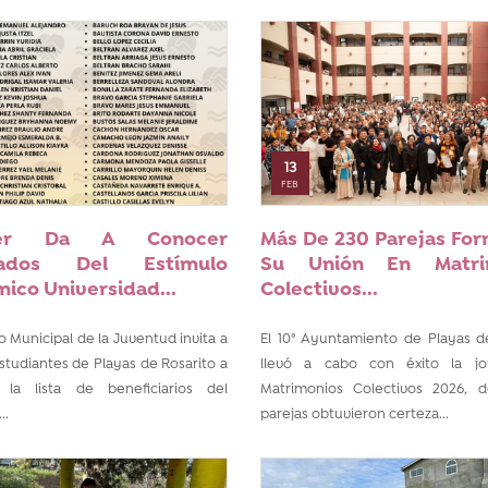
13
FEB
ver Da A Conocer
Más De 230 Parejas For
tados Del Estímulo
Su Unión En Matri
ico Universidad...
Colectivos...
to Municipal de la Juventud invita a
El 10° Ayuntamiento de Playas d
estudiantes de Playas de Rosarito a
llevó a cabo con éxito la j
r la lista de beneficiarios del
Matrimonios Colectivos 2026, 
..
parejas obtuvieron certeza...