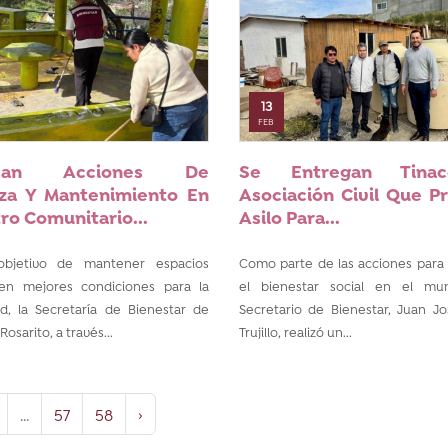
13
FEB
lsan Acciones De
Se Entregan Tina
za Y Mantenimiento En
Asociación Civil Que P
ro Comunitario...
Asilo Para...
bjetivo de mantener espacios
Como parte de las acciones para 
 en mejores condiciones para la
el bienestar social en el muni
, la Secretaría de Bienestar de
Secretario de Bienestar, Juan J
Rosarito, a través...
Trujillo, realizó un...
...
57
58
›