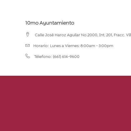
10mo Ayuntamiento
Calle José Haroz Aguilar No.2000, Int. 201, Fracc. Vil
Horario:
Lunes a Viernes: 8:00am - 3:00pm
(661) 614-9600
Télefono: