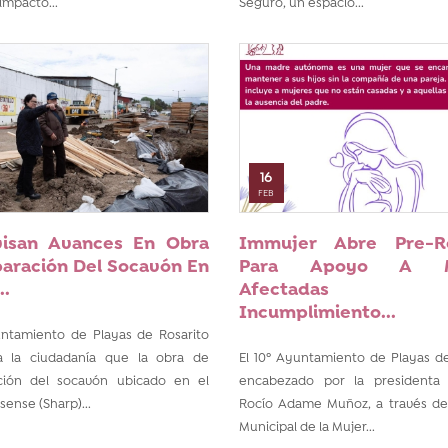
 impacto...
Seguro, un espacio...
16
FEB
visan Avances En Obra
Immujer Abre Pre-Re
aración Del Socavón En
Para Apoyo A M
..
Afectadas 
Incumplimiento...
untamiento de Playas de Rosarito
a la ciudadanía que la obra de
El 10º Ayuntamiento de Playas de
ación del socavón ubicado en el
encabezado por la presidenta 
sense (Sharp)...
Rocío Adame Muñoz, a través del
Municipal de la Mujer...