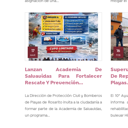
asignación de una...
mitigar el
17
16
MAR
FEB
Lanzan Academia De
Super
Salvavidas Para Fortalecer
De Rep
Rescate Y Prevención...
Playas.
La Dirección de Protección Civil y Bomberos
El 10° Ay
de Playas de Rosarito invita a la ciudadanía a
informa 
formar parte de la Academia de Salvavidas,
rehabilit
un programa...
bulevar Hi