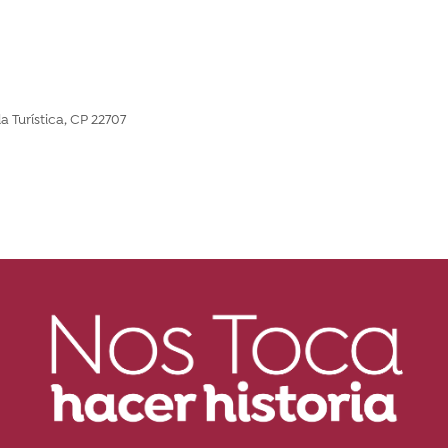
la Turística, CP 22707