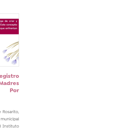
gistro
adres
Por
 Rosarito,
municipal
 Instituto