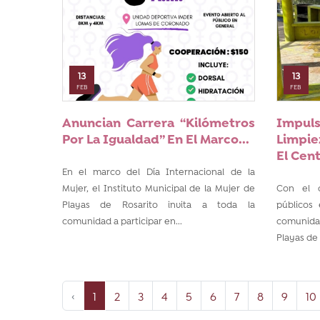
13
13
FEB
FEB
Anuncian Carrera “Kilómetros
Impu
Por La Igualdad” En El Marco...
Limpie
El Cent
En el marco del Día Internacional de la
Mujer, el Instituto Municipal de la Mujer de
Con el o
Playas de Rosarito invita a toda la
públicos
comunidad a participar en...
comunidad
Playas de 
‹
1
2
3
4
5
6
7
8
9
10