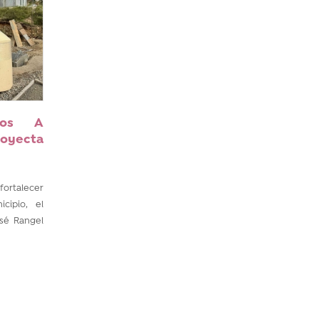
cos A
royecta
fortalecer
cipio, el
osé Rangel