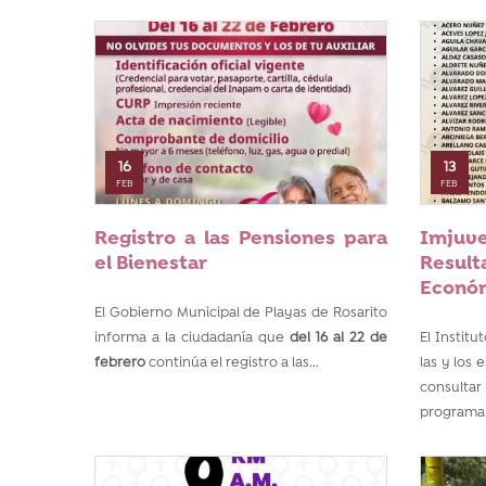
16
13
FEB
FEB
Registro a las Pensiones para
Imju
el Bienestar
Resul
Económ
El Gobierno Municipal de Playas de Rosarito
informa a la ciudadanía que
del 16 al 22 de
El Institu
febrero
continúa el registro a las...
las y los 
consulta
programa.