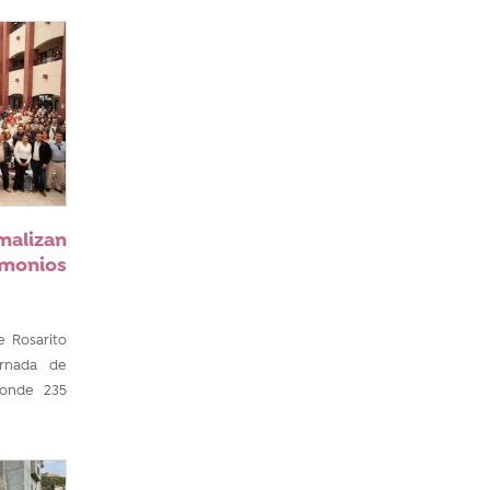
malizan
monios
e Rosarito
ornada de
donde 235