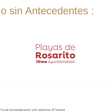
n o sin Antecedentes :
actual propietario y/o gestor (Copia)