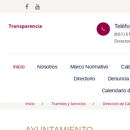
Transparencia
Teléf
(661) 6
Directo
Inicio
Nosotros
Marco Normativo
Cab
Directorio
Denuncia
Calendario d
Inicio
Tramites y Servicios
Dirección de Ca
AYUNTAMIENTO